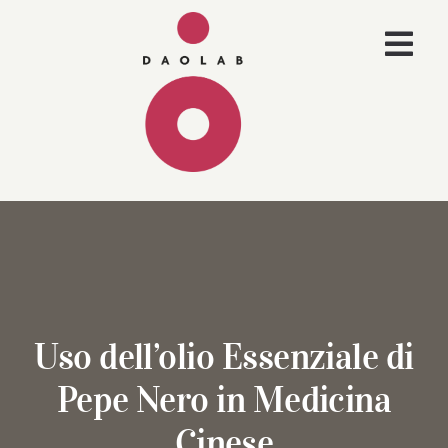
Salta
al
Togg
contenuto
Navi
Aromaterapia
Medicina cinese
Riflessologia
Altro
Uso dell’olio Essenziale di
Pepe Nero in Medicina
Cinese