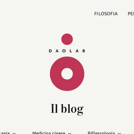
FILOSOFIA
PE
Il blog
rapia
Medicina cinese
Riflessologia