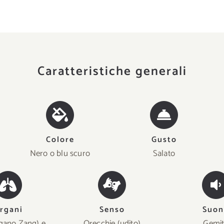
Caratteristiche generali
Colore
Gusto
Nero o blu scuro
Salato
rgani
Senso
Suo
rgano Zang) e
Orecchie (udito)
Gemi