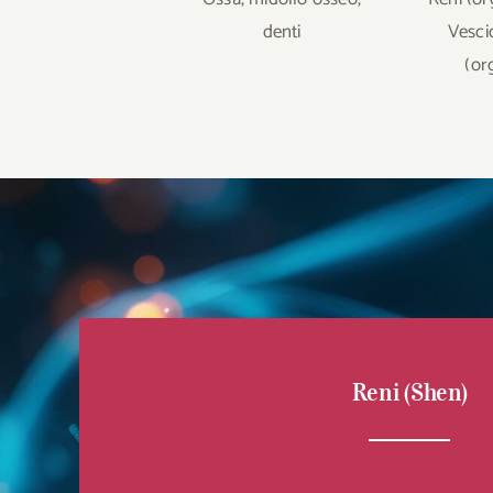
denti
Vesci
(or
Reni (Shen)