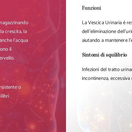
Funzioni
immagazzinando
La Vescica Urinaria è r
la crescita, la
dell’eliminazione dell’ur
 anche l’acqua
aiutando a mantenere l’e
ono il
Sintomi di squilibrio
ervello.
Infezioni del tratto urinar
incontinenza, eccessiva 
rsistente o
libri