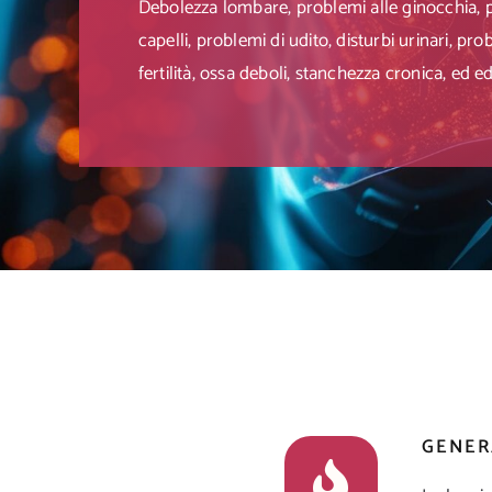
Debolezza lombare, problemi alle ginocchia, p
capelli, problemi di udito, disturbi urinari, pro
fertilità, ossa deboli, stanchezza cronica, ed 
GENER