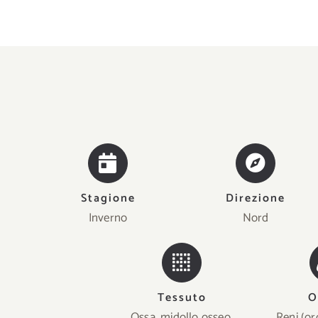
Stagione
Direzione
Inverno
Nord
Tessuto
O
Ossa, midollo osseo,
Reni (o