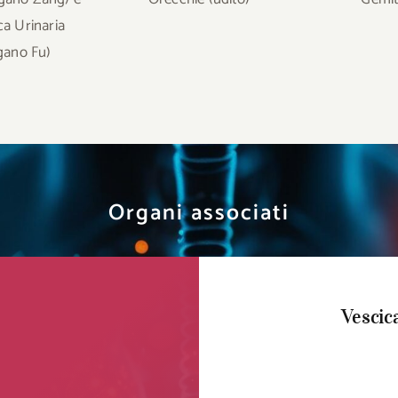
ca Urinaria
gano Fu)
Organi associati
Vescic