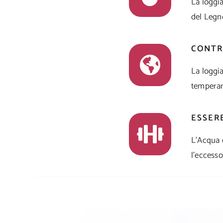
La loggia
del Legno
CONTR
La loggia
temperare
ESSER
L’Acqua è
l’eccesso