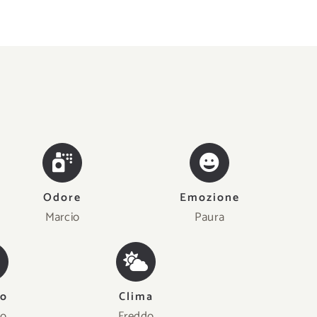
Odore
Emozione
Marcio
Paura
no
Clima
to
Freddo